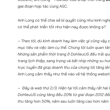
giai đoạn hợp tác cùng ASC.
Anh Long có thể chia sẻ bí quyết cũng như kinh ngh
có thể phát triển tốt như hiện nay được không ạ?
– Theo tôi, dù kinh doanh hay làm việc gì cũng vậy 
mục tiêu và việc làm cụ thể. Chúng tôi luôn quan t
Những sản phẩm thời trang ở DoHieuUS đều trải qua
trang lịch thiệp, sang trọng và bắt nhịp những xu h
trực tuyến đã giúp doanh thu của chúng tôi tăng lê
Anh Long cảm thấy như thế nào về hệ thống websi
– Đây là web thứ 2/3. Hiện tại tôi cảm thấy rất hài
DoHieuUS cũng tăng đều 20% từ giai đoạn 2012 đế
thu tăng hơn 50%, năm sau luôn tăng cao hơn năm 