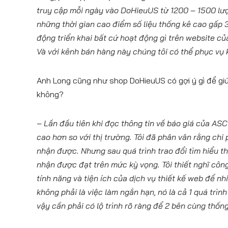
truy cập mỗi ngày vào DoHieuUS từ 1200 – 1500 lư
những thời gian cao điểm số liệu thống kê cao gấp 
động triển khai bất cứ hoạt động gì trên website củ
Và với kênh bán hàng này chúng tôi có thể phục vụ 
Anh Long cũng như shop DoHieuUS có gợi ý gì để giú
không?
– Lần đầu tiên khi đọc thông tin về báo giá của ASC
cao hơn so với thị trường. Tôi đã phân vân rằng chi
nhận được. Nhưng sau quá trình trao đổi tìm hiểu 
nhận được đạt trên mức kỳ vọng. Tôi thiết nghĩ công
tính năng và tiện ích của dịch vụ thiết kế web để nh
không phải là việc làm ngắn hạn, nó là cả 1 quá trình
vậy cần phải có lộ trình rõ ràng để 2 bên cùng thống