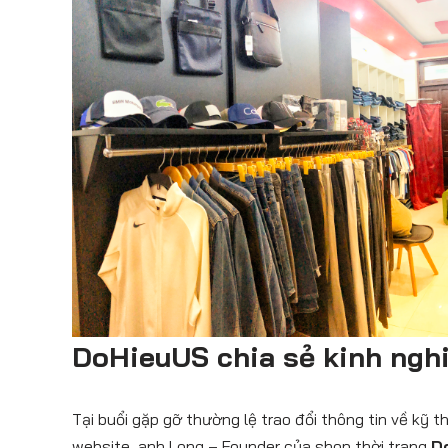
DoHieuUS chia sẻ kinh ngh
Tại buổi gặp gỡ thường lệ trao đổi thông tin về kỹ 
website, anh Long – Founder của shop thời trang
D