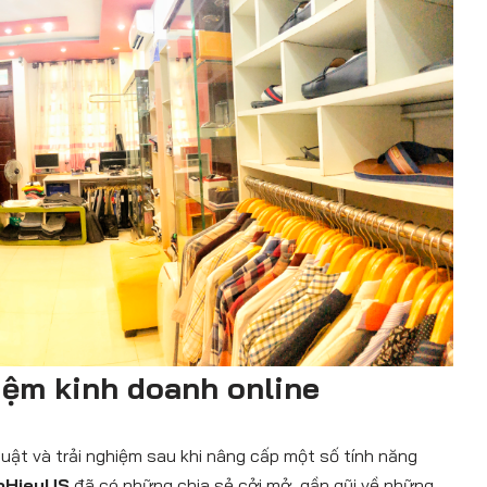
iệm kinh doanh online
thuật và trải nghiệm sau khi nâng cấp một số tính năng
oHieuUS
đã có những chia sẻ cởi mở, gần gũi về những