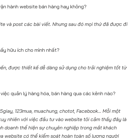
 vận hành website bán hàng hay không?
te và post các bài viết. Nhưng sau đó mọi thứ đã được đi
ấy hữu ích cho mình nhất?
yến, được thiết kế dễ dàng sử dụng cho trải nghiệm tốt từ
ì việc quản lý hàng hóa, bán hàng qua các kênh nào?
5giay, 123mua, muachung, chotot, Facebook… Mỗi một
uy nhiên với việc đầu tư vào website tôi cảm thấy đây là
inh doanh thể hiện sự chuyên nghiệp trong mắt khách
ua website có thể kiểm soát hoàn toàn số lượng người