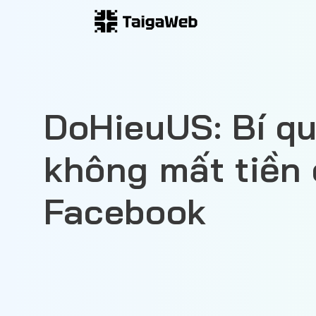
Skip
to
content
DoHieuUS: Bí q
không mất tiền
Facebook