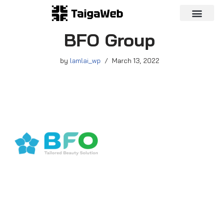
Skip
BFO Group
to
content
by
lamlai_wp
March 13, 2022