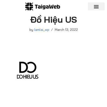
Skip
Đồ Hiệu US
to
content
by
lamlai_wp
March 13, 2022